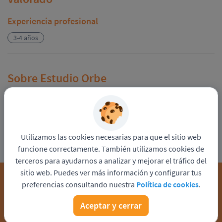
Experiencia profesional
3-4 años
Sobre Estudio Orbe
Consultora y selección de personal temporario.
Consultora y selección de personal temporario.
Consultora y selección de personal temporario.
Consultora y selección de personal temporario.
Utilizamos las cookies necesarias para que el sitio web
Consultora y selección de personal temporario.
funcione correctamente. También utilizamos cookies de
terceros para ayudarnos a analizar y mejorar el tráfico del
sitio web. Puedes ver más información y configurar tus
APLICAR A ESTE PROCESO
preferencias consultando nuestra
Política de cookies
.
Aceptar y cerrar
Funciona con
Pandapé
Política de privacidad